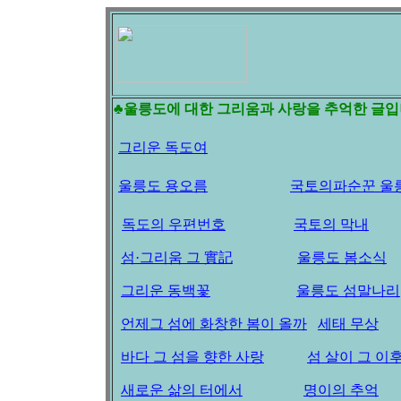
♣울릉도에 대한 그리움과 사랑을 추억한 글
그리운 독도여
울릉도 용오름
국토의파순꾼 울
독도의 우편번호
국토의 막내
섬·그리움 그 實記
울릉도 봄소식
그리운 동백꽃
울릉도 섬말나리
언제그 섬에 화창한 봄이 올까
세태 무상
바다 그 섬을 향한 사랑
섬 살이 그 이
새로운 삶의 터에서
명이의 추억